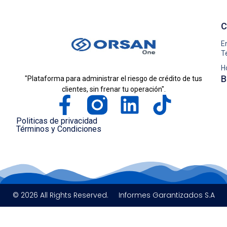
C
E
T
H
B
"Plataforma para administrar el riesgo de crédito de tus
clientes, sin frenar tu operación".
Politicas de privacidad
Términos y Condiciones
© 2026 All Rights Reserved.
Informes Garantizados S.A