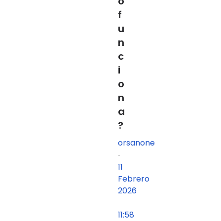
o
f
u
n
c
i
o
n
a
?
orsanone
-
11
Febrero
2026
-
11:58