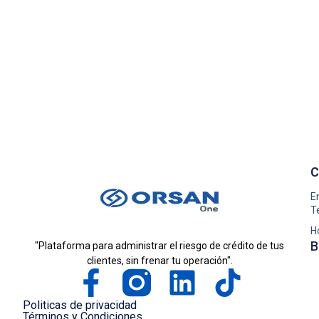
C
E
T
H
B
"Plataforma para administrar el riesgo de crédito de tus
clientes, sin frenar tu operación".
Politicas de privacidad
Términos y Condiciones