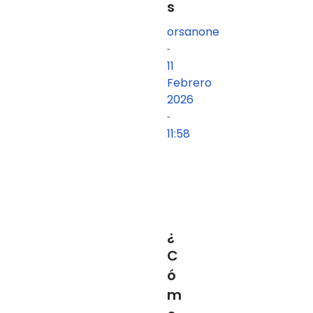
s
orsanone
-
11
Febrero
2026
-
11:58
¿
C
ó
m