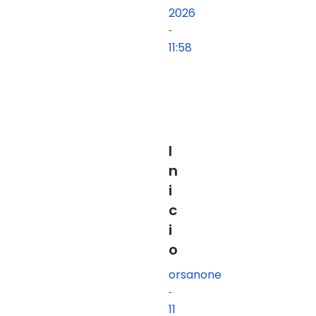
2026
-
11:58
I
n
i
c
i
o
orsanone
-
11