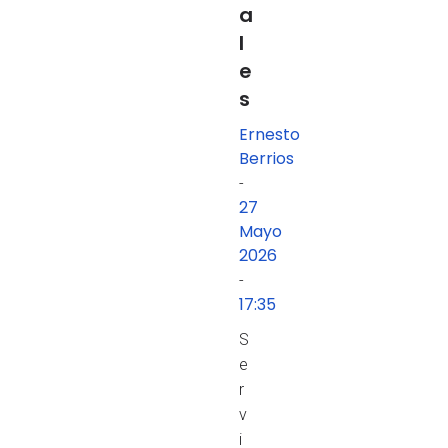
a
l
e
s
Ernesto
Berrios
-
27
Mayo
2026
-
17:35
S
e
r
v
i