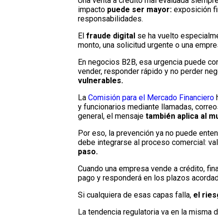
Una venta a crédito mal evaluada siempr
impacto
puede ser mayor:
exposición fi
responsabilidades.
El
fraude digital
se ha vuelto especialm
monto, una solicitud urgente o una empre
En negocios B2B, esa urgencia puede con
vender, responder rápido y no perder ne
vulnerables.
La
Comisión para el Mercado Financiero
y funcionarios mediante llamadas, corre
general, el mensaje
también aplica al 
Por eso, la prevención ya no puede ent
debe integrarse al proceso comercial: val
paso.
Cuando una empresa vende a crédito, finan
pago y responderá en los plazos acorda
Si cualquiera de esas capas falla,
el ries
La tendencia regulatoria va en la misma 