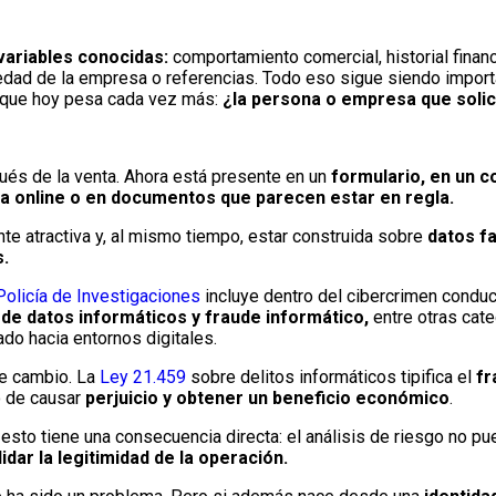
variables conocidas:
comportamiento comercial, historial finan
edad de la empresa o referencias. Todo eso sigue siendo import
a que hoy pesa cada vez más:
¿la persona o empresa que solic
ués de la venta. Ahora está presente en un
formulario, en un 
ra online o en documentos que parecen estar en regla.
e atractiva y, al mismo tiempo, estar construida sobre
datos f
s.
Policía de Investigaciones
incluye dentro del cibercrimen cond
 de datos informáticos y fraude informático,
entre otras cat
do hacia entornos digitales.
te cambio. La
Ley 21.459
sobre delitos informáticos tipifica el
fr
o de causar
perjuicio y obtener un beneficio económico
.
esto tiene una consecuencia directa: el análisis de riesgo no 
idar la legitimidad de la operación.