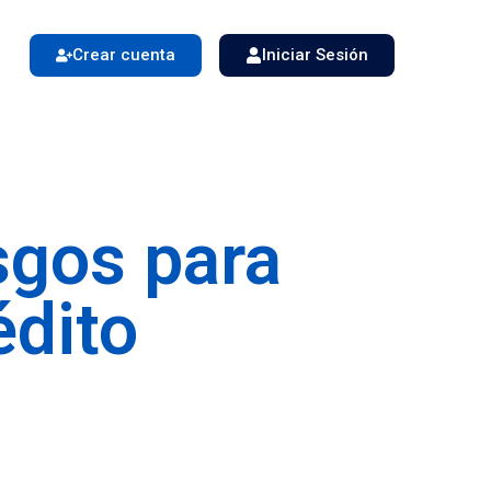
Crear cuenta
Iniciar Sesión
esgos para
édito