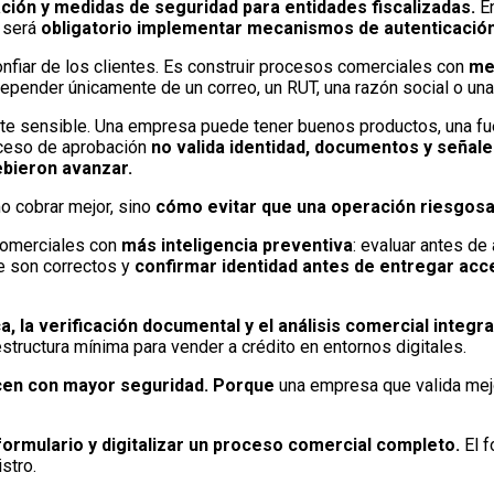
ción y medidas de seguridad para entidades fiscalizadas.
En
e será
obligatorio implementar mecanismos de autenticación
nfiar de los clientes. Es construir procesos comerciales con
me
epender únicamente de un correo, un RUT, una razón social o un
nte sensible. Una empresa puede tener buenos productos, una fue
roceso de aprobación
no valida identidad, documentos y señal
bieron avanzar.
o cobrar mejor, sino
cómo evitar que una operación riesgosa
comerciales con
más inteligencia preventiva
: evaluar antes de 
e son correctos y
confirmar identidad antes de entregar acc
a, la verificación documental y el análisis comercial integr
estructura mínima para vender a crédito en entornos digitales.
en con mayor seguridad. Porque
una empresa que valida me
 formulario y digitalizar un proceso comercial completo.
El f
istro.