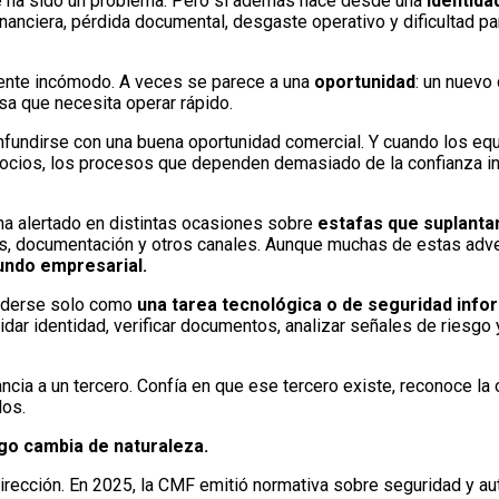
e ha sido un problema. Pero si además nace desde una
identida
nanciera, pérdida documental, desgaste operativo y dificultad pa
ente incómodo. A veces se parece a una
oportunidad
: un nuevo 
sa que necesita operar rápido.
fundirse con una buena oportunidad comercial. Y cuando los eq
gocios, los procesos que dependen demasiado de la confianza in
ha alertado en distintas ocasiones sobre
estafas que suplantan
os, documentación y otros canales. Aunque muchas de estas adve
mundo empresarial.
enderse solo como
una tarea tecnológica o de seguridad info
idar identidad, verificar documentos, analizar señales de riesgo
cia a un tercero. Confía en que ese tercero existe, reconoce la
dos.
go cambia de naturaleza.
dirección. En 2025, la CMF emitió normativa sobre seguridad y a