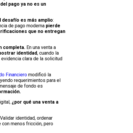
n del pago ya no es un
l desafío es más amplio
:
encia de pago moderna
pierde
rificaciones que no entregan
ón completa.
En una venta a
ostrar identidad
, cuando la
videncia clara de la solicitud
do Financiero
modificó la
uyendo requerimientos para el
l mensaje de fondo es
ormación.
gital,
¿por qué una venta a
 Validar identidad, ordenar
e con menos fricción, pero