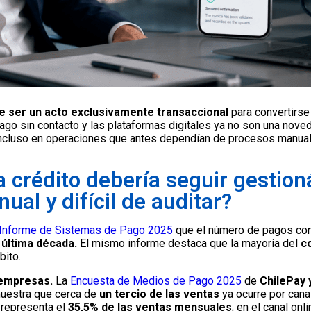
e ser un acto exclusivamente transaccional
para convertirse 
l pago sin contacto y las plataformas digitales ya no son una nov
incluso en operaciones que antes dependían de procesos manual
a crédito debería seguir gesti
ual y difícil de auditar?
Informe de Sistemas de Pago 2025
que el número de pagos con 
 última década.
El mismo informe destaca que la mayoría del
co
bito.
empresas.
La
Encuesta de Medios de Pago 2025
de
ChilePay 
muestra que cerca de
un tercio de las ventas
ya ocurre por cana
o representa el
35,5% de las ventas mensuales
; en el canal onl