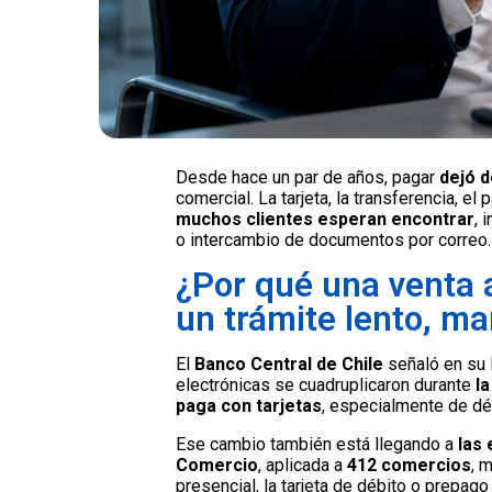
Desde hace un par de años, pagar
dejó d
comercial. La tarjeta, la transferencia, e
muchos clientes esperan encontrar
, 
o intercambio de documentos por correo.
¿Por qué una venta 
un trámite lento, man
El
Banco Central de Chile
señaló en su
electrónicas se cuadruplicaron durante
la
paga con tarjetas
, especialmente de dé
Ese cambio también está llegando a
las 
Comercio
, aplicada a
412 comercios
, 
presencial, la tarjeta de débito o prepag