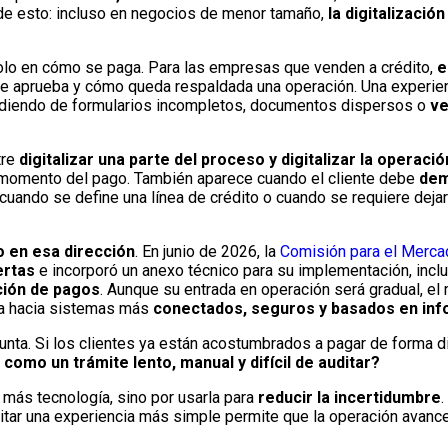
 de esto: incluso en negocios de menor tamaño,
la digitalizació
olo en cómo se paga. Para las empresas que venden a crédito,
e
 se aprueba y cómo queda respaldada una operación. Una experi
ndiendo de formularios incompletos, documentos dispersos o
ve
tre
digitalizar una parte del proceso y digitalizar la operaci
al momento del pago. También aparece cuando el cliente debe
dem
ando se define una línea de crédito o cuando se requiere dejar e
 en esa dirección
. En junio de 2026, la
Comisión para el Merca
ertas
e incorporó un anexo técnico para su implementación, incl
ación de pagos
. Aunque su entrada en operación será gradual, e
za hacia sistemas más
conectados, seguros y basados en inf
nta. Si los clientes ya están acostumbrados a pagar de forma di
como un trámite lento, manual y difícil de auditar?
 más tecnología, sino por usarla para
reducir la incertidumbre
.
ilitar una experiencia más simple permite que la operación avanc