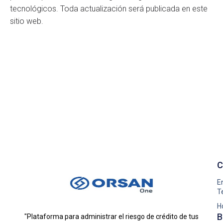
tecnológicos. Toda actualización será publicada en este
sitio web.
C
E
T
H
B
"Plataforma para administrar el riesgo de crédito de tus