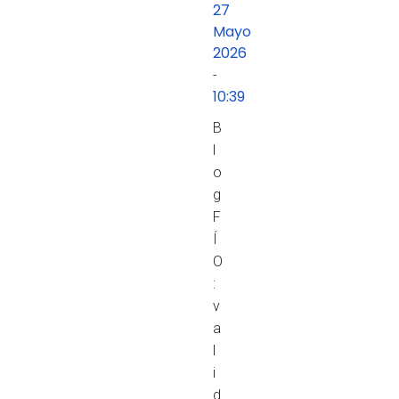
27
Mayo
2026
-
10:39
B
l
o
g
F
Í
O
:
v
a
l
i
d