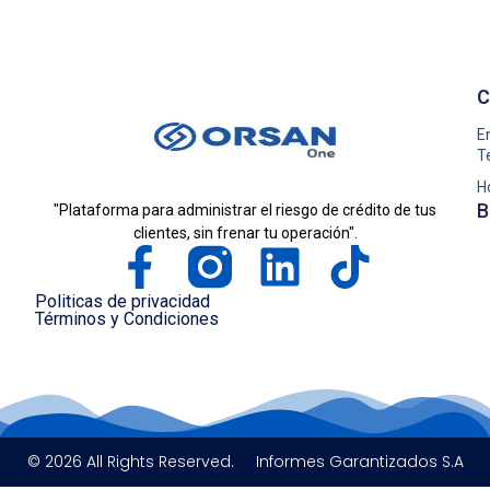
C
E
T
H
B
"Plataforma para administrar el riesgo de crédito de tus
clientes, sin frenar tu operación".
Politicas de privacidad
Términos y Condiciones
© 2026 All Rights Reserved.
Informes Garantizados S.A