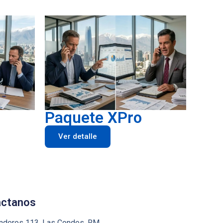
Paquete XPro
Ver detalle
áctanos
deros 113, Las Condes, RM.