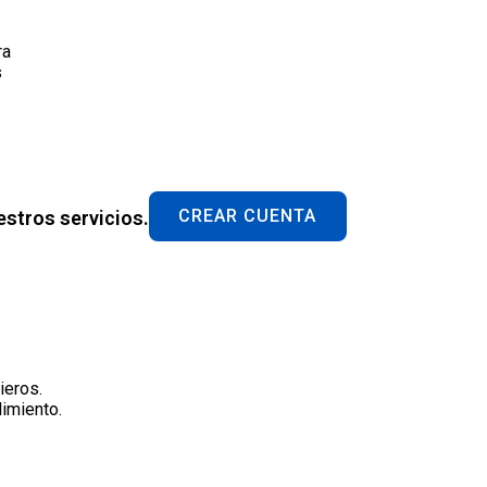
ra
s
CREAR CUENTA
estros servicios.
ieros.
imiento.