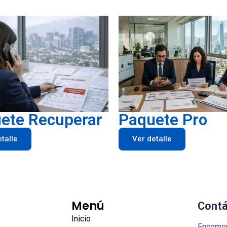
ete Recuperar
Paquete Pro
talle
Ver detalle
Menú
Cont
Inicio
Encomen