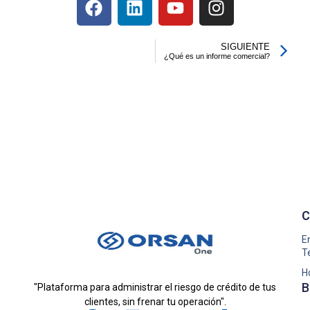
SIGUIENTE
¿Qué es un informe comercial?
C
E
T
H
B
"Plataforma para administrar el riesgo de crédito de tus
clientes, sin frenar tu operación".