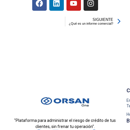
SIGUIENTE
¿Qué es un informe comercial?
C
E
T
H
B
"Plataforma para administrar el riesgo de crédito de tus
clientes, sin frenar tu operación".