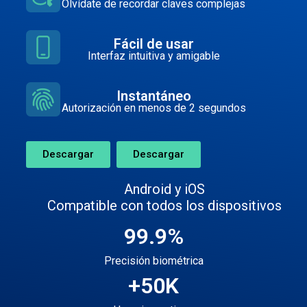
Sin contraseñas
Olvídate de recordar claves complejas
Fácil de usar
Interfaz intuitiva y amigable
Instantáneo
Autorización en menos de 2 segundos
Descargar
Descargar
Android
y
iOS
Compatible con todos los dispositivos
99.9
%
Precisión biométrica
+
50
K