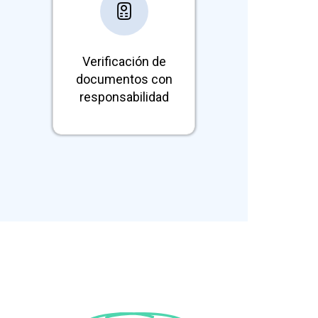
Respaldo financiero de
documentos comerciales
ante incumplimientos de
Verificación de
pago.
documentos con
responsabilidad