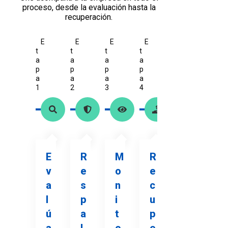
proceso, desde la evaluación hasta la
recuperación.
E
E
E
E
t
t
t
t
a
a
a
a
p
p
p
p
a
a
a
a
1
2
3
4
E
R
M
R
v
e
o
e
a
s
n
c
l
p
i
u
ú
a
t
p